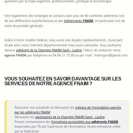
quotidien par la triple expertise, professionnelle, juridique et économique.
C’est également des échanges et contacts avec plus de 80 confrères adhérents lors
de nos différentes manifestations et des
événements
FNAIM
, en particulier lors de
notre Assemblée générale.
Grâce à notre modèle fédéral, vous aurez une double représentativité ; d'une part
locale avec notre chambre départementale mais aussi nationale. Vous souhaitez
devenir
adhérent de la Chambre FNAIM Gard – Lozère
? Merci de contacter notre
agence FNAIM
par téléphone au 04 66 21 72 58 ou par mail :
fnaimgard@gmail.com
.
VOUS SOUHAITEZ EN SAVOIR DAVANTAGE SUR LES
SERVICES DE NOTRE AGENCE FNAIM ?
Parcourez nos actualités et découvrez les
métiers de l’immobilier exercés
par les adhérents FNAIM
Découvrez les
partenaires de la Chambre FNAIM Gard – Lozère
Prenez connaissance des
formations accessibles aux
adhérents FNAIM
,
dispensées par l'École Supérieure de l'Immobilier, l'école-entreprise créée
par la fédération