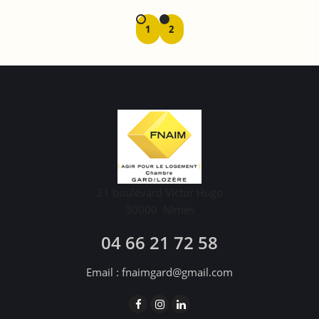
1
2
21 boulevard Victor Hugo
30000
Nîmes
04 66 21 72 58
Email :
fnaimgard@gmail.com