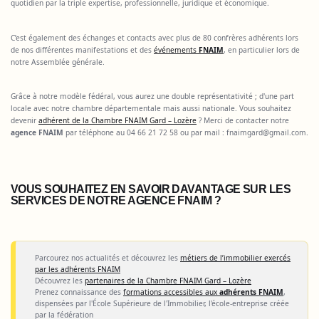
quotidien par la triple expertise, professionnelle, juridique et économique.
C’est également des échanges et contacts avec plus de 80 confrères adhérents lors
de nos différentes manifestations et des
événements
FNAIM
, en particulier lors de
notre Assemblée générale.
Grâce à notre modèle fédéral, vous aurez une double représentativité ; d'une part
locale avec notre chambre départementale mais aussi nationale. Vous souhaitez
devenir
adhérent de la Chambre FNAIM Gard – Lozère
? Merci de contacter notre
agence FNAIM
par téléphone au 04 66 21 72 58 ou par mail :
fnaimgard@gmail.com
.
VOUS SOUHAITEZ EN SAVOIR DAVANTAGE SUR LES
SERVICES DE NOTRE AGENCE FNAIM ?
Parcourez nos actualités et découvrez les
métiers de l’immobilier exercés
par les adhérents FNAIM
Découvrez les
partenaires de la Chambre FNAIM Gard – Lozère
Prenez connaissance des
formations accessibles aux
adhérents FNAIM
,
dispensées par l'École Supérieure de l'Immobilier, l'école-entreprise créée
par la fédération