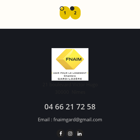
1
2
21 boulevard Victor Hugo
30000
Nîmes
04 66 21 72 58
Email :
fnaimgard@gmail.com