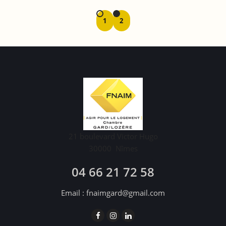
1
2
21 boulevard Victor Hugo
30000
Nîmes
04 66 21 72 58
Email :
fnaimgard@gmail.com