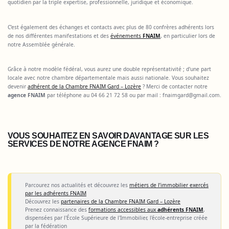
quotidien par la triple expertise, professionnelle, juridique et économique.
C’est également des échanges et contacts avec plus de 80 confrères adhérents lors
de nos différentes manifestations et des
événements
FNAIM
, en particulier lors de
notre Assemblée générale.
Grâce à notre modèle fédéral, vous aurez une double représentativité ; d'une part
locale avec notre chambre départementale mais aussi nationale. Vous souhaitez
devenir
adhérent de la Chambre FNAIM Gard – Lozère
? Merci de contacter notre
agence FNAIM
par téléphone au 04 66 21 72 58 ou par mail :
fnaimgard@gmail.com
.
VOUS SOUHAITEZ EN SAVOIR DAVANTAGE SUR LES
SERVICES DE NOTRE AGENCE FNAIM ?
Parcourez nos actualités et découvrez les
métiers de l’immobilier exercés
par les adhérents FNAIM
Découvrez les
partenaires de la Chambre FNAIM Gard – Lozère
Prenez connaissance des
formations accessibles aux
adhérents FNAIM
,
dispensées par l'École Supérieure de l'Immobilier, l'école-entreprise créée
par la fédération