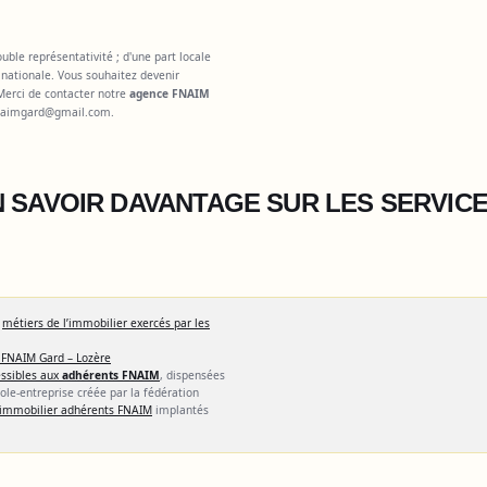
ble représentativité ; d'une part locale
nationale. Vous souhaitez devenir
Merci de contacter notre
agence FNAIM
naimgard@gmail.com
.
 SAVOIR DAVANTAGE SUR LES SERVIC
s
métiers de l’immobilier exercés par les
 FNAIM Gard – Lozère
ssibles aux
adhérents FNAIM
, dispensées
cole-entreprise créée par la fédération
l'immobilier adhérents FNAIM
implantés