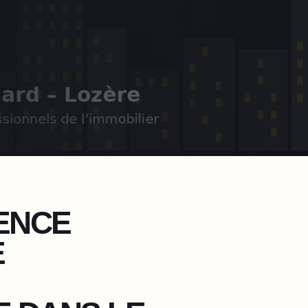
ENCE
E