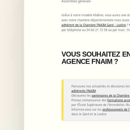
Assemblée générale.
Grâce à notre modèle fédéral, vous aurez une dou
avec notre chambre départementale mais aussi 
adhérent de la Chambre FNAIM Gard – Lozère
? 
par téléphone au 04 66 21 72 58 ou par mail :
f
VOUS SOUHAITEZ EN
AGENCE FNAIM ?
Parcourez nos actualités et découvrez le
adhérents FNAIM
Découvrez les
partenaires de la Chambre
Prenez connaissance des
formations acce
par l'École Supérieure de l'Immobilier, l'é
Informez-vous sur les
professionnels de 
dans le Gard et la Lozère