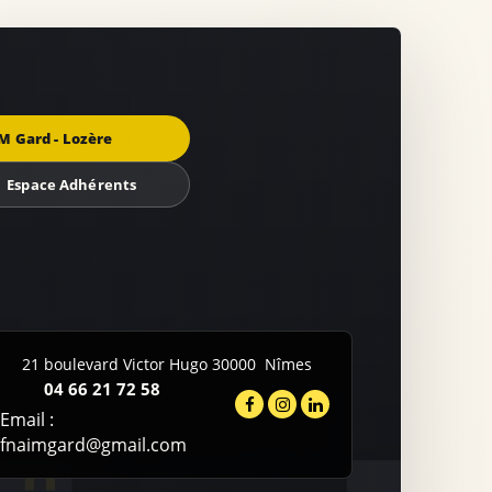
M Gard - Lozère
Espace Adhérents
21 boulevard Victor Hugo
30000
Nîmes
04 66 21 72 58
Email :
fnaimgard@gmail.com