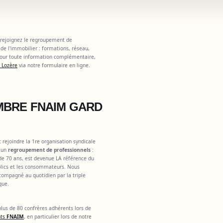
 rejoignez le regroupement de
de l'immobilier : formations, réseau,
 Pour toute information complémentaire,
 Lozère
via notre formulaire en ligne.
MBRE FNAIM GARD
st rejoindre la 1re organisation syndicale
, un
regroupement de professionnels
:
 de 70 ans, est devenue LA référence du
ublics et les consommateurs. Nous
ccompagné au quotidien par la triple
que.
lus de 80 confrères adhérents lors de
nts
FNAIM
, en particulier lors de notre