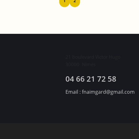
1
2
21 boulevard Victor Hugo
30000
Nîmes
04 66 21 72 58
Email :
fnaimgard@gmail.com