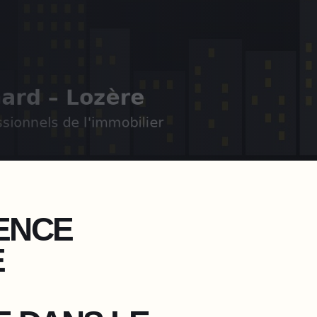
ENCE
E