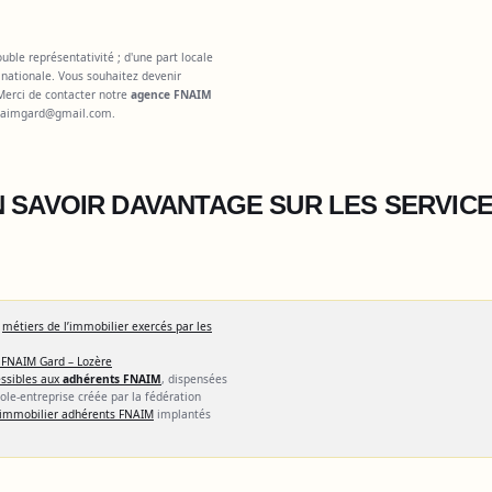
ble représentativité ; d'une part locale
nationale. Vous souhaitez devenir
Merci de contacter notre
agence FNAIM
naimgard@gmail.com
.
 SAVOIR DAVANTAGE SUR LES SERVIC
s
métiers de l’immobilier exercés par les
 FNAIM Gard – Lozère
ssibles aux
adhérents FNAIM
, dispensées
cole-entreprise créée par la fédération
l'immobilier adhérents FNAIM
implantés