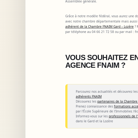
Assemblée générale.
Grâce à notre modèle fédéral, vous aurez une dou
avec notre chambre départementale mais aussi 
adhérent de la Chambre FNAIM Gard – Lozère
? 
par téléphone au 04 66 21 72 58 ou par mail :
f
VOUS SOUHAITEZ EN
AGENCE FNAIM ?
Parcourez nos actualités et découvrez le
adhérents FNAIM
Découvrez les
partenaires de la Chambre
Prenez connaissance des
formations acce
par l'École Supérieure de l'Immobilier, l'é
Informez-vous sur les
professionnels de 
dans le Gard et la Lozère