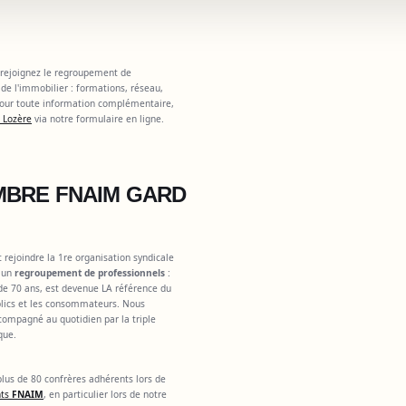
 rejoignez le regroupement de
de l'immobilier : formations, réseau,
 Pour toute information complémentaire,
 Lozère
via notre formulaire en ligne.
MBRE FNAIM GARD
st rejoindre la 1re organisation syndicale
, un
regroupement de professionnels
:
 de 70 ans, est devenue LA référence du
ublics et les consommateurs. Nous
ccompagné au quotidien par la triple
que.
lus de 80 confrères adhérents lors de
nts
FNAIM
, en particulier lors de notre