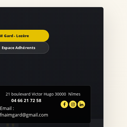
M Gard - Lozère
Espace Adhérents
21 boulevard Victor Hugo
30000
Nîmes
04 66 21 72 58
Email :
fnaimgard@gmail.com