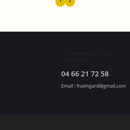
1
2
21 boulevard Victor Hugo
30000
Nîmes
04 66 21 72 58
Email :
fnaimgard@gmail.com