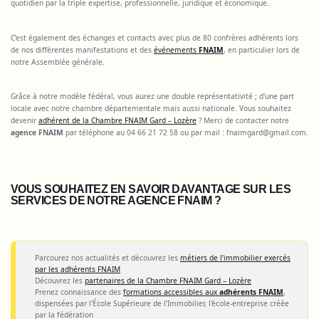
quotidien par la triple expertise, professionnelle, juridique et économique.
C’est également des échanges et contacts avec plus de 80 confrères adhérents lors
de nos différentes manifestations et des
événements
FNAIM
, en particulier lors de
notre Assemblée générale.
Grâce à notre modèle fédéral, vous aurez une double représentativité ; d'une part
locale avec notre chambre départementale mais aussi nationale. Vous souhaitez
devenir
adhérent de la Chambre FNAIM Gard – Lozère
? Merci de contacter notre
agence FNAIM
par téléphone au 04 66 21 72 58 ou par mail :
fnaimgard@gmail.com
.
VOUS SOUHAITEZ EN SAVOIR DAVANTAGE SUR LES
SERVICES DE NOTRE AGENCE FNAIM ?
Parcourez nos actualités et découvrez les
métiers de l’immobilier exercés
par les adhérents FNAIM
Découvrez les
partenaires de la Chambre FNAIM Gard – Lozère
Prenez connaissance des
formations accessibles aux
adhérents FNAIM
,
dispensées par l'École Supérieure de l'Immobilier, l'école-entreprise créée
par la fédération