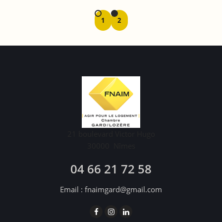
1
2
21 boulevard Victor Hugo
30000
Nîmes
04 66 21 72 58
Email :
fnaimgard@gmail.com