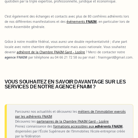
quotidien par la triple expertise, professionnelle, juridique et économique.
C’est également des échanges et contacts avec plus de 80 confrères adhérents lors
de nos différentes manifestations et des
événements
FNAIM
, en particulier lors de
notre Assemblée générale.
Grâce à notre modèle fédéral, vous aurez une double représentativité ; d'une part
locale avec notre chambre départementale mais aussi nationale. Vous souhaitez
devenir
adhérent de la Chambre FNAIM Gard – Lozère
? Merci de contacter notre
agence FNAIM
par téléphone au 04 66 21 72 58 ou par mail :
fnaimgard@gmail.com
.
VOUS SOUHAITEZ EN SAVOIR DAVANTAGE SUR LES
SERVICES DE NOTRE AGENCE FNAIM ?
Parcourez nos actualités et découvrez les
métiers de l’immobilier exercés
par les adhérents FNAIM
Découvrez les
partenaires de la Chambre FNAIM Gard – Lozère
Prenez connaissance des
formations accessibles aux
adhérents FNAIM
,
dispensées par l'École Supérieure de l'Immobilier, l'école-entreprise créée
par la fédération