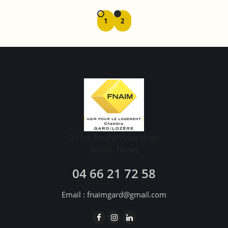
1
2
21 boulevard Victor Hugo
30000
Nîmes
04 66 21 72 58
Email :
fnaimgard@gmail.com