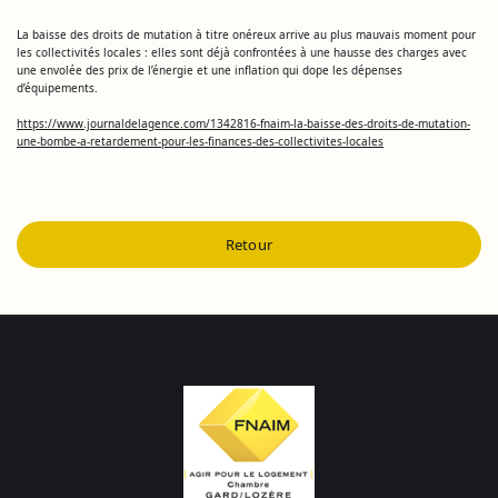
La baisse des droits de mutation à titre onéreux arrive au plus mauvais moment pour
les collectivités locales : elles sont déjà confrontées à une hausse des charges avec
une envolée des prix de l’énergie et une inflation qui dope les dépenses
d’équipements.
https://www.journaldelagence.com/1342816-fnaim-la-baisse-des-droits-de-mutation-
une-bombe-a-retardement-pour-les-finances-des-collectivites-locales
Retour