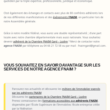
quotidien par la triple expertise, professionnelle, juridique et économique.
C’est également des échanges et contacts avec plus de 80 confrères adhérents lors
de nos différentes manifestations et des
événements
FNAIM
, en particulier lors de
notre Assemblée générale.
Grâce à notre modèle fédéral, vous aurez une double représentativité ; d'une part
locale avec notre chambre départementale mais aussi nationale. Vous souhaitez
devenir
adhérent de la Chambre FNAIM Gard – Lozère
? Merci de contacter notre
agence FNAIM
par téléphone au 04 66 21 72 58 ou par mail :
fnaimgard@gmail.com
.
VOUS SOUHAITEZ EN SAVOIR DAVANTAGE SUR LES
SERVICES DE NOTRE AGENCE FNAIM ?
Parcourez nos actualités et découvrez les
métiers de l’immobilier exercés
par les adhérents FNAIM
Découvrez les
partenaires de la Chambre FNAIM Gard – Lozère
Prenez connaissance des
formations accessibles aux
adhérents FNAIM
,
dispensées par l'École Supérieure de l'Immobilier, l'école-entreprise créée
par la fédération