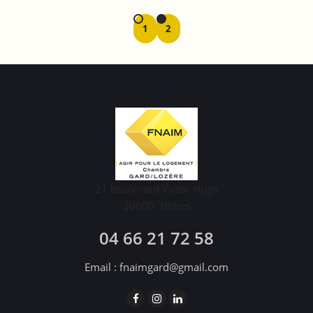
1
2
21 boulevard Victor Hugo
30000
Nîmes
04 66 21 72 58
Email :
fnaimgard@gmail.com