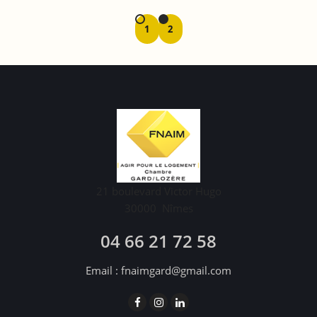
1
2
21 boulevard Victor Hugo
30000
Nîmes
04 66 21 72 58
Email :
fnaimgard@gmail.com