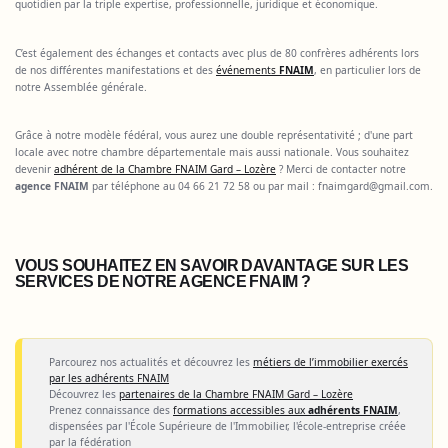
quotidien par la triple expertise, professionnelle, juridique et économique.
C’est également des échanges et contacts avec plus de 80 confrères adhérents lors
de nos différentes manifestations et des
événements
FNAIM
, en particulier lors de
notre Assemblée générale.
Grâce à notre modèle fédéral, vous aurez une double représentativité ; d'une part
locale avec notre chambre départementale mais aussi nationale. Vous souhaitez
devenir
adhérent de la Chambre FNAIM Gard – Lozère
? Merci de contacter notre
agence FNAIM
par téléphone au 04 66 21 72 58 ou par mail :
fnaimgard@gmail.com
.
VOUS SOUHAITEZ EN SAVOIR DAVANTAGE SUR LES
SERVICES DE NOTRE AGENCE FNAIM ?
Parcourez nos actualités et découvrez les
métiers de l’immobilier exercés
par les adhérents FNAIM
Découvrez les
partenaires de la Chambre FNAIM Gard – Lozère
Prenez connaissance des
formations accessibles aux
adhérents FNAIM
,
dispensées par l'École Supérieure de l'Immobilier, l'école-entreprise créée
par la fédération