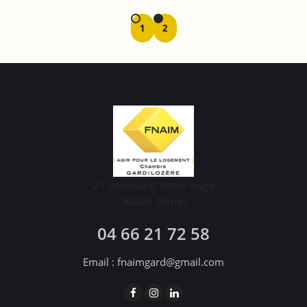
1
2
21 boulevard Victor Hugo
30000
Nîmes
04 66 21 72 58
Email :
fnaimgard@gmail.com