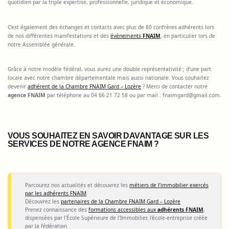
quotidien par la triple expertise, professionnelle, juridique et économique.
C’est également des échanges et contacts avec plus de 80 confrères adhérents lors
de nos différentes manifestations et des
événements
FNAIM
, en particulier lors de
notre Assemblée générale.
Grâce à notre modèle fédéral, vous aurez une double représentativité ; d'une part
locale avec notre chambre départementale mais aussi nationale. Vous souhaitez
devenir
adhérent de la Chambre FNAIM Gard – Lozère
? Merci de contacter notre
agence FNAIM
par téléphone au 04 66 21 72 58 ou par mail :
fnaimgard@gmail.com
.
VOUS SOUHAITEZ EN SAVOIR DAVANTAGE SUR LES
SERVICES DE NOTRE AGENCE FNAIM ?
Parcourez nos actualités et découvrez les
métiers de l’immobilier exercés
par les adhérents FNAIM
Découvrez les
partenaires de la Chambre FNAIM Gard – Lozère
Prenez connaissance des
formations accessibles aux
adhérents FNAIM
,
dispensées par l'École Supérieure de l'Immobilier, l'école-entreprise créée
par la fédération