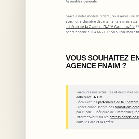
Assemblée générale.
Grâce à notre modèle fédéral, vous aurez une dou
avec notre chambre départementale mais aussi 
adhérent de la Chambre FNAIM Gard – Lozère
? 
par téléphone au 04 66 21 72 58 ou par mail :
f
VOUS SOUHAITEZ EN
AGENCE FNAIM ?
Parcourez nos actualités et découvrez le
adhérents FNAIM
Découvrez les
partenaires de la Chambre
Prenez connaissance des
formations acce
par l'École Supérieure de l'Immobilier, l'é
Informez-vous sur les
professionnels de 
dans le Gard et la Lozère