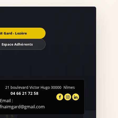
M Gard - Lozère
Espace Adhérents
21 boulevard Victor Hugo
30000
Nîmes
04 66 21 72 58
Email :
fnaimgard@gmail.com