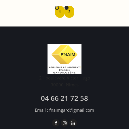
1
2
21 boulevard Victor Hugo
30000
Nîmes
04 66 21 72 58
Email :
fnaimgard@gmail.com