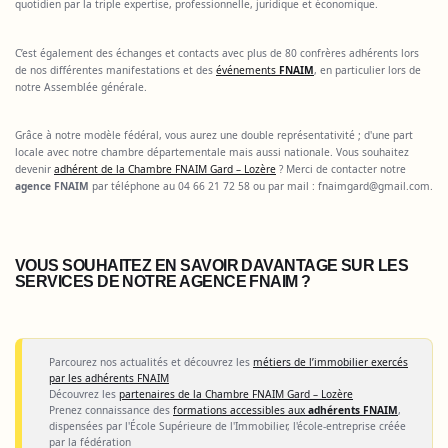
quotidien par la triple expertise, professionnelle, juridique et économique.
C’est également des échanges et contacts avec plus de 80 confrères adhérents lors
de nos différentes manifestations et des
événements
FNAIM
, en particulier lors de
notre Assemblée générale.
Grâce à notre modèle fédéral, vous aurez une double représentativité ; d'une part
locale avec notre chambre départementale mais aussi nationale. Vous souhaitez
devenir
adhérent de la Chambre FNAIM Gard – Lozère
? Merci de contacter notre
agence FNAIM
par téléphone au 04 66 21 72 58 ou par mail :
fnaimgard@gmail.com
.
VOUS SOUHAITEZ EN SAVOIR DAVANTAGE SUR LES
SERVICES DE NOTRE AGENCE FNAIM ?
Parcourez nos actualités et découvrez les
métiers de l’immobilier exercés
par les adhérents FNAIM
Découvrez les
partenaires de la Chambre FNAIM Gard – Lozère
Prenez connaissance des
formations accessibles aux
adhérents FNAIM
,
dispensées par l'École Supérieure de l'Immobilier, l'école-entreprise créée
par la fédération