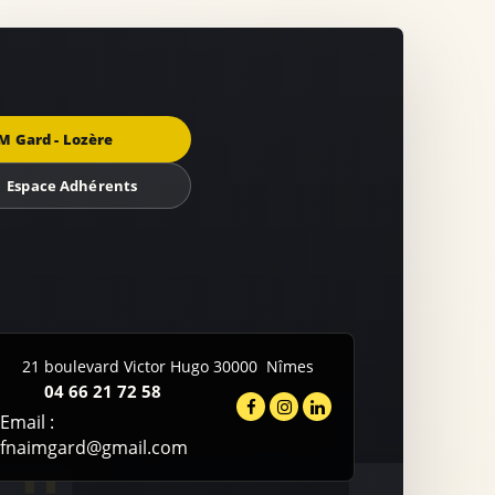
M Gard - Lozère
Espace Adhérents
21 boulevard Victor Hugo
30000
Nîmes
04 66 21 72 58
Email :
fnaimgard@gmail.com