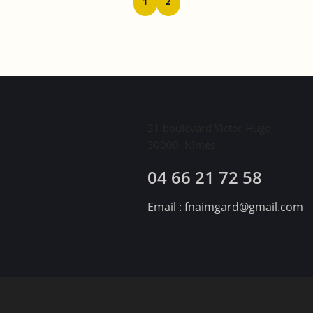
1
2
21 boulevard Victor Hugo
30000
Nîmes
04 66 21 72 58
Email :
fnaimgard@gmail.com