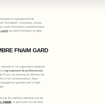
 rejoignez le regroupement de
de l'immobilier : formations, réseau,
 Pour toute information complémentaire,
 Lozère
via notre formulaire en ligne.
MBRE FNAIM GARD
st rejoindre la 1re organisation syndicale
, un
regroupement de professionnels
:
 de 70 ans, est devenue LA référence du
ublics et les consommateurs. Nous
ccompagné au quotidien par la triple
que.
lus de 80 confrères adhérents lors de
nts
FNAIM
, en particulier lors de notre