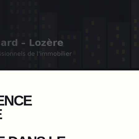
ENCE
E