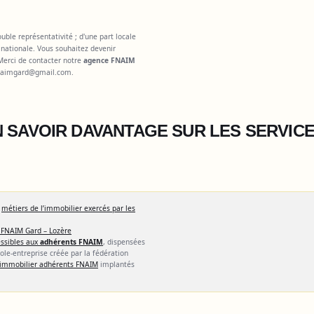
ble représentativité ; d'une part locale
nationale. Vous souhaitez devenir
Merci de contacter notre
agence FNAIM
naimgard@gmail.com
.
 SAVOIR DAVANTAGE SUR LES SERVIC
s
métiers de l’immobilier exercés par les
 FNAIM Gard – Lozère
ssibles aux
adhérents FNAIM
, dispensées
cole-entreprise créée par la fédération
l'immobilier adhérents FNAIM
implantés