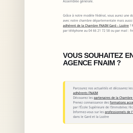
Assemblée générale.
Grâce à notre modèle fédéral, vous aurez une dou
avec notre chambre départementale mais aussi 
adhérent de la Chambre FNAIM Gard – Lozère
? 
par téléphone au 04 66 21 72 58 ou par mail :
f
VOUS SOUHAITEZ EN
AGENCE FNAIM ?
Parcourez nos actualités et découvrez le
adhérents FNAIM
Découvrez les
partenaires de la Chambre
Prenez connaissance des
formations acce
par l'École Supérieure de l'Immobilier, l'é
Informez-vous sur les
professionnels de 
dans le Gard et la Lozère