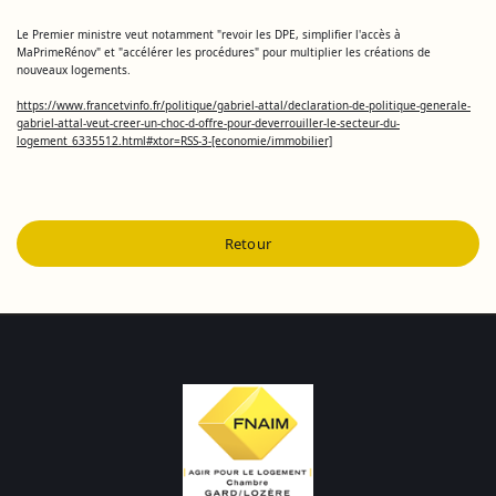
Le Premier ministre veut notamment "revoir les DPE, simplifier l'accès à
MaPrimeRénov" et "accélérer les procédures" pour multiplier les créations de
nouveaux logements.
https://www.francetvinfo.fr/politique/gabriel-attal/declaration-de-politique-generale-
gabriel-attal-veut-creer-un-choc-d-offre-pour-deverrouiller-le-secteur-du-
logement_6335512.html#xtor=RSS-3-[economie/immobilier]
Retour