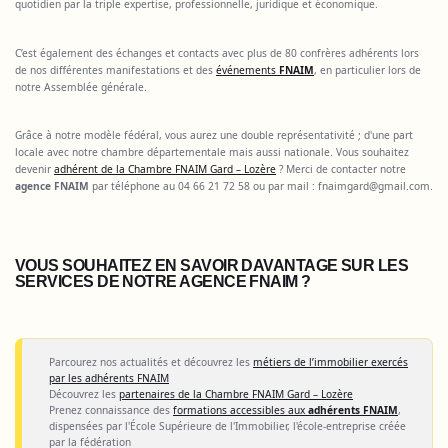
quotidien par la triple expertise, professionnelle, juridique et économique.
C’est également des échanges et contacts avec plus de 80 confrères adhérents lors
de nos différentes manifestations et des
événements
FNAIM
, en particulier lors de
notre Assemblée générale.
Grâce à notre modèle fédéral, vous aurez une double représentativité ; d'une part
locale avec notre chambre départementale mais aussi nationale. Vous souhaitez
devenir
adhérent de la Chambre FNAIM Gard – Lozère
? Merci de contacter notre
agence FNAIM
par téléphone au 04 66 21 72 58 ou par mail :
fnaimgard@gmail.com
.
VOUS SOUHAITEZ EN SAVOIR DAVANTAGE SUR LES
SERVICES DE NOTRE AGENCE FNAIM ?
Parcourez nos actualités et découvrez les
métiers de l’immobilier exercés
par les adhérents FNAIM
Découvrez les
partenaires de la Chambre FNAIM Gard – Lozère
Prenez connaissance des
formations accessibles aux
adhérents FNAIM
,
dispensées par l'École Supérieure de l'Immobilier, l'école-entreprise créée
par la fédération