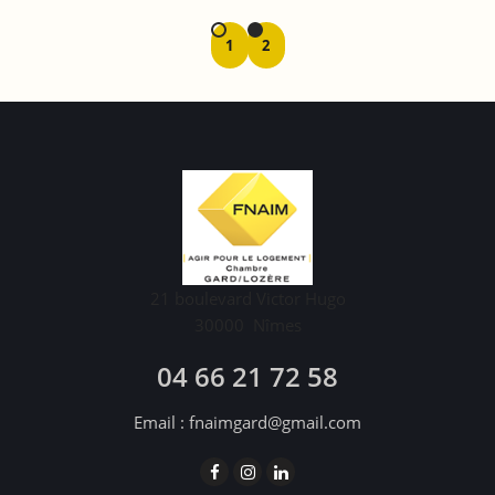
1
2
21 boulevard Victor Hugo
30000
Nîmes
04 66 21 72 58
Email :
fnaimgard@gmail.com