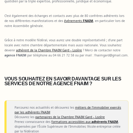
quotidien par la triple expertise, professionnelle, juridique et économique.
C’est également des échanges et contacts avec plus de 80 confrères adhérents lors
de nos différentes manifestations et des
événements
FNAIM
, en particulier lors de
notre Assemblée générale.
Grâce à notre modèle fédéral, vous aurez une double représentativité ; d'une part
locale avec notre chambre départementale mais aussi nationale. Vous souhaitez
devenir
adhérent de la Chambre FNAIM Gard – Lozère
? Merci de contacter notre
agence FNAIM
par téléphone au 04 66 21 72 58 ou par mail :
fnaimgard@gmail.com
.
VOUS SOUHAITEZ EN SAVOIR DAVANTAGE SUR LES
SERVICES DE NOTRE AGENCE FNAIM ?
Parcourez nos actualités et découvrez les
métiers de l’immobilier exercés
par les adhérents FNAIM
Découvrez les
partenaires de la Chambre FNAIM Gard – Lozère
Prenez connaissance des
formations accessibles aux
adhérents FNAIM
,
dispensées par l'École Supérieure de l'Immobilier, l'école-entreprise créée
par la fédération