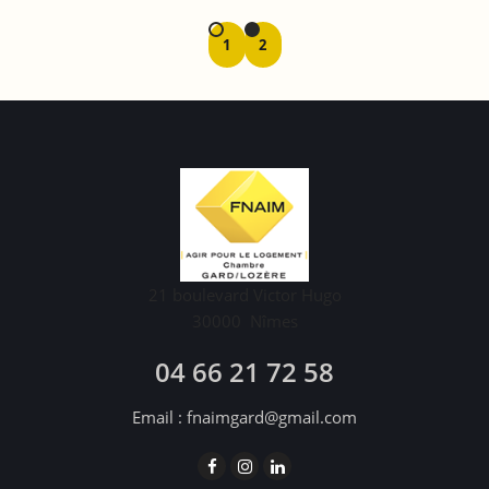
1
2
21 boulevard Victor Hugo
30000
Nîmes
04 66 21 72 58
Email :
fnaimgard@gmail.com