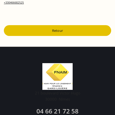
+330466682525
Retour
21 boulevard Victor Hugo
30000
Nîmes
04 66 21 72 58