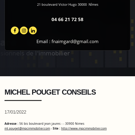
21 boulevard Victor Hugo
30000
Nîmes
04 66 21 72 58
Email :
fnaimgard@gmail.com
MICHEL POUGET CONSEILS
17/01/2022
Adresse :
56 bis boulevard jean jaures - - 30900 Nimes
ml.pouget@mpcimmobilier.com
-
Site :
http://www.mpcimmobilier.com